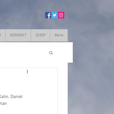
R
KONTAKT
SHOP
More
alin. Daniel 
 han 