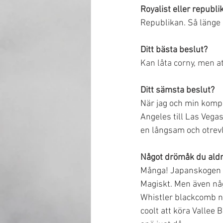
Royalist eller republi
Republikan. Så länge 
Ditt bästa beslut?
Kan låta corny, men at
Ditt sämsta beslut?
När jag och min kompi
Angeles till Las Vegas
en långsam och otrevl
Något drömåk du ald
Många! Japanskogen ner
Magiskt. Men även någ
Whistler blackcomb nä
coolt att köra Vallee 