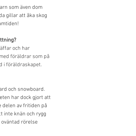
å barn som även dom 
a gillar att åka skog 
ramtiden!
ttning?
äffar och har 
med föräldrar som på 
d i föräldraskapet. 
oard och snowboard. 
ten har dock gjort att 
 delen av fritiden på 
t inte knän och rygg 
 oväntad rörelse