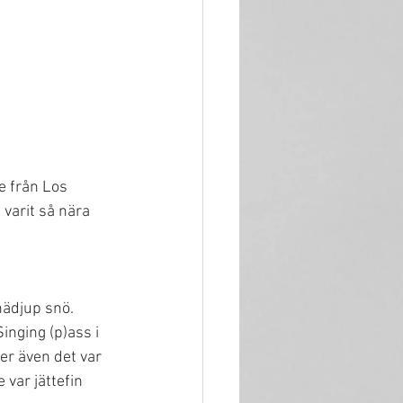
e från Los 
 varit så nära 
nädjup snö. 
nging (p)ass i 
er även det var 
var jättefin 