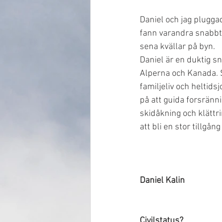
Daniel och jag plugga
fann varandra snabbt
sena kvällar på byn. 
Daniel är en duktig 
Alperna och Kanada. 
familjeliv och heltid
på att guida forsränn
skidåkning och klättri
att bli en stor tillgån
Daniel Kalin
Civilstatus?