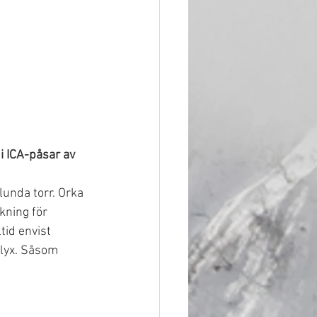
i ICA-påsar av 
lunda torr. Orka 
kning för 
id envist 
g lyx. Såsom 