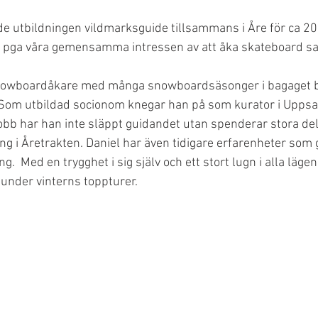
de utbildningen vildmarksguide tillsammans i Åre för ca 20 
 pga våra gemensamma intressen av att åka skateboard sa
snowboardåkare med många snowboardsäsonger i bagaget bå
Som utbildad socionom knegar han på som kurator i Uppsal
sjobb har han inte släppt guidandet utan spenderar stora de
ing i Åretrakten. Daniel har även tidigare erfarenheter som
ng.  Med en trygghet i sig själv och ett stort lugn i alla läg
g under vinterns toppturer. 