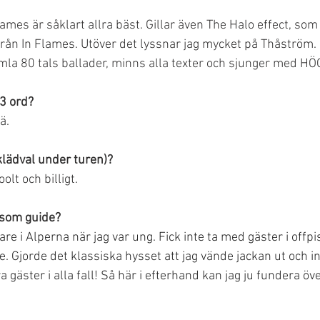
mes är såklart allra bäst. Gillar även The Halo effect, som
ån In Flames. Utöver det lyssnar jag mycket på Thåström. 
la 80 tals ballader, minns alla texter och sjunger med HÖ
 3 ord?
ä.
(klädval under turen)?
olt och billigt.
 som guide?
 i Alperna när jag var ung. Fick inte ta med gäster i offpis
. Gjorde det klassiska hysset att jag vände jackan ut och in
 gäster i alla fall! Så här i efterhand kan jag ju fundera öve