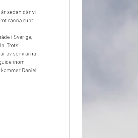
år sedan där vi 
mt ränna runt 
de i Sverige, 
a. Trots 
lar av somrarna 
 guide inom 
en kommer Daniel 