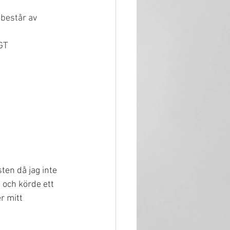
 består av 
GT
ten då jag inte 
 och körde ett 
r mitt 