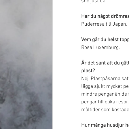
snö just då.
Har du något drömre
Puderresa till Japan.
Vem går du helst top
Rosa Luxemburg.
Är det sant att du gå
plast?
Nej. Plastpåsarna satt
lägga sjukt mycket pe
mindre pengar än de f
pengar till olika resor
måltider som kostade 
Hur många husdjur ha