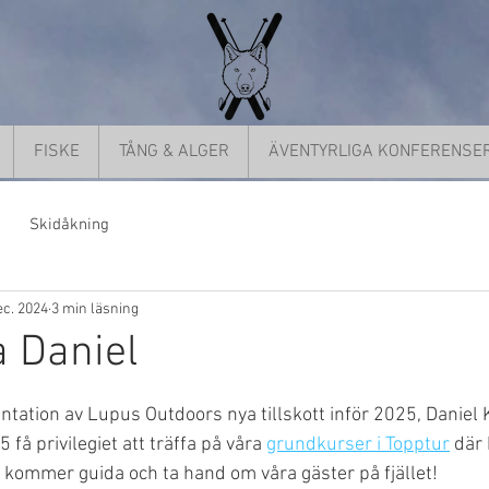
FISKE
TÅNG & ALGER
ÄVENTYRLIGA KONFERENSE
Skidåkning
ec. 2024
3 min läsning
 Daniel
5 stjärnor.
ation av Lupus Outdoors nya tillskott inför 2025, Daniel K
å privilegiet att träffa på våra 
grundkurser i Topptur
 där
kommer guida och ta hand om våra gäster på fjället!