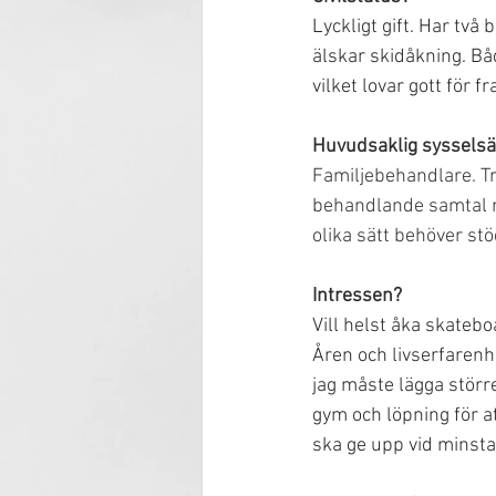
Lyckligt gift. Har tv
älskar skidåkning. Båd
vilket lovar gott för f
Huvudsaklig sysselsä
Familjebehandlare. Tr
behandlande samtal 
olika sätt behöver stö
Intressen?
Vill helst åka skateb
Åren och livserfarenhe
jag måste lägga större
gym och löpning för at
ska ge upp vid minsta