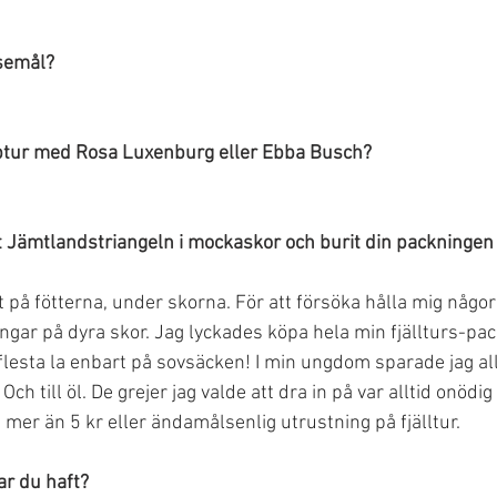
semål?
ptur med Rosa Luxenburg eller Ebba Busch?
tt Jämtlandstriangeln i mockaskor och burit din packningen 
 på fötterna, under skorna. För att försöka hålla mig någor
ngar på dyra skor. Jag lyckades köpa hela min fjällturs-pac
lesta la enbart på sovsäcken! I min ungdom sparade jag allt
. Och till öl. De grejer jag valde att dra in på var alltid onödi
mer än 5 kr eller ändamålsenlig utrustning på fjälltur.
r du haft?