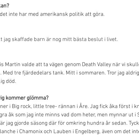
kan?
det inte har med amerikansk politik att göra.
t jag skaffade barn är nog mitt bästa beslut i livet. 
s Martin valde att ta vägen genom Death Valley när vi skull
. Med tre fjärdedelars tank. Mitt i sommaren. Tror jag aldrig
ig död.
rig kommer glömma?
 i Big rock, little tree- rännan i Åre. Jag fick åka först i k
ra åk som jag inte minns vad dom heter, men mynnar ut i Si
r jag gjorde säsong där för omkring hundra år sedan. Tyck
Blanche i Chamonix och Lauben i Engelberg, även om det inte 