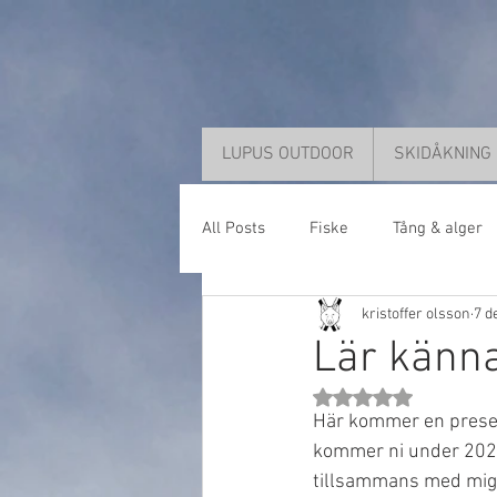
LUPUS OUTDOOR
SKIDÅKNING
All Posts
Fiske
Tång & alger
kristoffer olsson
7 d
Lär känna
Betygsatt till NaN av 
Här kommer en present
kommer ni under 2025 f
tillsammans med mig 