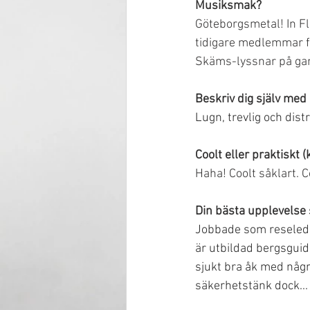
Musiksmak?
Göteborgsmetal! In Fla
tidigare medlemmar fr
Skäms-lyssnar på gam
Beskriv dig själv med
Lugn, trevlig och distr
Coolt eller praktiskt 
Haha! Coolt såklart. Co
Din bästa upplevelse
Jobbade som reseledare
är utbildad bergsguide
sjukt bra åk med några
säkerhetstänk dock...