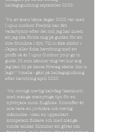
heldagsguidning september 2023.
"En av årets bästa dagar 2022 var med
Lupus outdoor. Fredrik har fått
vadarbyxor efter det och jag har insett
att jag ska förlita mig på guiden för att
inte drunkna i dyn. Vill ni åka skidor i
Japan eller fiska havsöring med ett
proffs så är Lupus Outdoor your go to
guide. Ni som känner mig vet hur arg
jag kan bli på kassa företag såatte, this is
legit!" Emelie - gäst på heldagsguidning
efter havsöring april 2022
"En otroligt trevlig halvdag (kastkurs)
med många matnyttiga tips för en
nybörjare inom flugfiske. Kristoffer är
inte bara en jordnära och trevlig
människa - utan en uppenbart
kompetent fiskare och med många
sunda tankar. Kommer att göras om