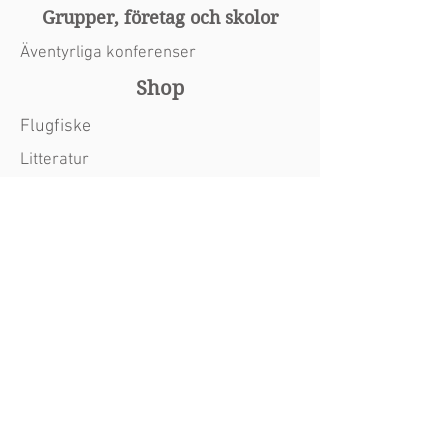
Grupper, företag och skolor
Äventyrliga konferenser
Shop
Flugfiske
Litteratur
Skidåkning
Övrigt
Om oss
Kontakt
Blogg
Tång & alger
Uthyrning