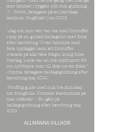
framgent - men denna gång med många
mer timmar i ryggen och som guidning
:)" - Robin, deltagare på en halvdags
kastkust (flugfiske) juni 2023.
"Jag och min vän var ute med Kristoffer
i maj på en guidad heldagstur med fiske
efter havsöring. Vi var helnöjda med
hela upplägget samt att Kristoffer
svarade på alla våra frågor kring fiske
överlag. Detta var en bra inkörsport för
oss nybörjare som vill lära oss att fiska!"
- Emma, deltagare heldagsguidning efter
havsöring maj 2022.
"Proffsig guide med sjuk bra kunskap
om öringfiske. Kommer återkomma på
mer utfärder." - Bo, gäst på
heldagsguidning efter havsöring maj
2023.
ALLMÄNNA VILLKOR