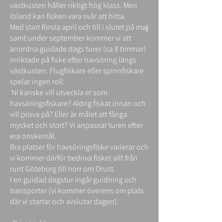
västkusten håller riktigt hög klass. Men
ibland kan fisken vara svår att hitta.
Med start första april och till i slutet på maj
samt under september kommer vi att
anordna guidade dags turer (ca 8 timmar)
inriktade på fiske efter havsöring längs
västkusten. Flugfiskare eller spinnfiskare
spelar ingen roll.
Ni kanske vill utveckla er som
havsöringsfiskare? Aldrig fiskat innan och
vill prova på?
Eller är målet att fånga
mycket och stort?
Vi anpassar turen efter
era önskemål.
Bra platser för havsöringsfiske varierar och
vi kommer därför bedriva fisket allt från
runt Göteborg till norr om Orust.
I en guidad dagstur ingår guidning och
transporter (vi kommer överens om plats
där vi startar och avslutar dagen).