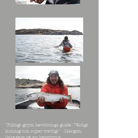
"Riktigt grym havsörings guide! Väldigt
kunnig och super trevlig!" - Mergim,
deltagare på en havsöring