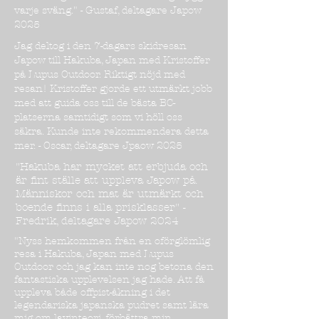
varje sväng." - Gustaf, deltagare Japow
2025
Jag deltog i den 7-dagars skidresan
Japow till Hakuba, Japan med Kristoffer
på Lupus Outdoor. Riktigt nöjd med
resan! Kristoffer gjorde ett utmärkt jobb
med att guida oss till de bästa BC-
platserna samtidigt som vi höll oss
säkra. Kunde inte rekommendera detta
mer. - Oscar, deltagare Jpaow 2025
"Hakuba har mycket att erbjuda och
är fint ställe att uppleva Japow på.
Människor och mat är utmärkt och
boende finns i alla prisklasser" -
Fredrik, deltagare Japow 2024
"Nyss hemkommen från en oförglömlig
resa i Hakuba, Japan med Lupus
Outdoor och jag kan inte nog betona den
fantastiska upplevelsen jag hade. Att få
uppleva både offpist-åkning i det
legendariska japanska pudret samt lära
mig om lavinteori, förbättra min