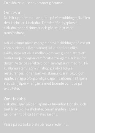
En skidresa du sent kommer glömma.
Om resan
Du blir upphämtade av guide på eftermiddagen/kvällen
den 1
februari i Hakuba. Transfer från flygplats till
Hakuba tar ca 5 timmar och går smidigt med
transfersbuss.
När vi vaknar nästa morgon har vi 7 skiddagar på oss att
köra puder tills låren värker! Då vi har flera olika
skidsystem att välja mellan kommer guiden att ta ett
beslut varje morgon vart förutsättningarna är bäst för
dagen. Vi tar oss effektivt och smidigt runt med bil. På
kvällarna äter vi som vill ihop på olika lokala
restauranger. För er som vill stanna kvar i Tokyo och
uppleva några oförglömliga dagar i världens häftigaste
stad så hjälper vi er gärna med boende och tips på
aktiviteter.
Om Hakuba
Hakuba ligger på den japanska huvudön Honshu och
består av 6 olika skidorter. Snömängden ligger i
genomsnitt på ca 11 meter/säsong.
Passa på att boka plats på resan redan nu!