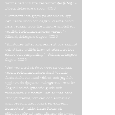
varma bad och bra restauranger🤟⛷️🤟" -
Björn, deltagare Japow 2026
"Christoffer va grym på att snoka upp
den bästa snön för dagen. Vi åkte orört
hela veckan trots lite mindre snöfall än
vanligt. Rekommenderas varmt." -
Rikard, deltagare Japow 2026
"Kristoffer hittar konsekvent bra åkning
och ställer tydliga krav på säkerhet hos
åkare och omgivning." - Johan, deltagare
Japow 2026
"Jag var med på Japow-resan och kan
varmt rekommendera den! Vi hade
fantastiskt tur med vädret, och jag fick
uppleva de djupaste svängarna i mitt liv.
Jag vill också lyfta vår guide och
reseledare Kristoffer. Han är inte bara
otroligt trevlig, nyfiken och empatisk
som person, utan också en extremt
kompetent guide. Hans fokus på
säkerhet gör att man känner sig trygg i