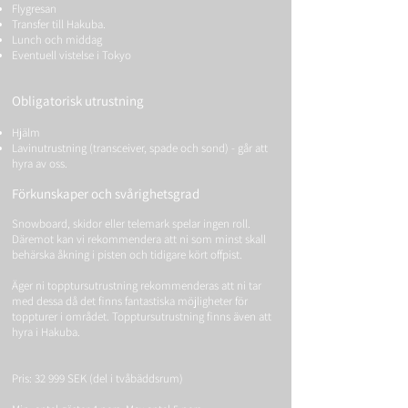
Flygresan
Transfer till Hakuba.
​Lunch och middag
​Eventuell vistelse i Tokyo
Obligatorisk utrustning
Hjälm
​Lavinutrustning (transceiver, spade och sond) - går att
hyra av oss.​
Förkunskaper
och svårighetsgrad
Snowboard, skidor eller telemark spelar ingen roll.
Däremot kan vi rekommendera att ni som minst skall
behärska åkning i pisten och tidigare kört offpist.
Äger ni topptursutrustning rekommenderas att ni tar
med dessa då det finns fantastiska möjligheter för
toppturer i området. Topptursutrustning finns även att
hyra i Hakuba.
Pris: 32
999 SEK (del i tvåbäddsrum)