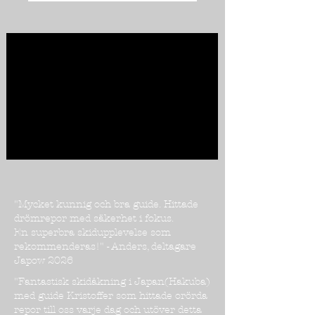
"Mycket kunnig och bra guide. Hittade
drömrepor med säkerhet i fokus.
En superbra skidupplevelse som
rekommenderas!" - Anders, deltagare
Japow 2026
"Fantastisk skidåkning i Japan(Hakuba)
med guide Kristoffer som hittade orörda
repor till oss varje dag och utöver detta