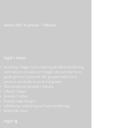
Datum 2027: 31 januari - 7 februari
Ingår i resan
Guidning 7 dagar med inriktning på offpist skidåkning
samt service vid sidan om berget. (Ni kommer ha en
guide på max 5 personer. Blir gruppen större än 5
personer använder vi oss av två guider).
​Alla transporter på plats i Hakuba.
​Liftkort 7 dagar
​Boende 7 nätter
​Frukost varje morgon
​Utbildning i sökträning och kamraträddning.
Bilder från resan
Ingår ej