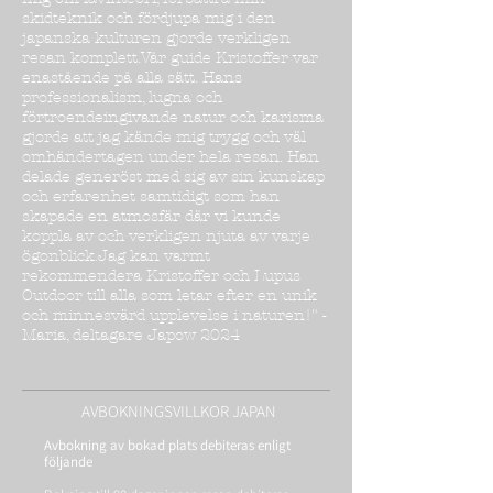
skidteknik och fördjupa mig i den
japanska kulturen gjorde verkligen
resan komplett.Vår guide Kristoffer var
enastående på alla sätt. Hans
professionalism, lugna och
förtroendeingivande natur och karisma
gjorde att jag kände mig trygg och väl
omhändertagen under hela resan. Han
delade generöst med sig av sin kunskap
och erfarenhet samtidigt som han
skapade en atmosfär där vi kunde
koppla av och verkligen njuta av varje
ögonblick.Jag kan varmt
rekommendera Kristoffer och Lupus
Outdoor till alla som letar efter en unik
och minnesvärd upplevelse i naturen!" -
Maria, deltagare Japow 2024
AVBOKNINGSVILLKOR JAPAN
Avbokning av bokad plats debiteras enligt
följande