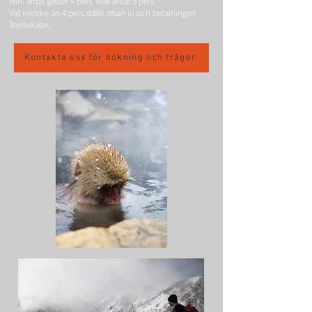
Min. antal gäster 4 pers. Max antal 5 pers
Vid mindre än 4 pers ställs resan in och betalningen
återbetalas.
Kontakta oss för bokning och frågor