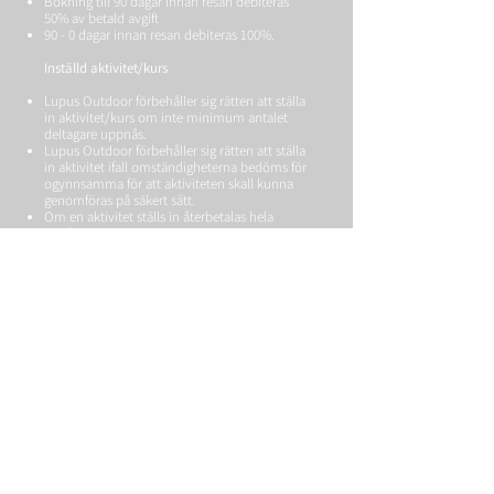
Bokning till 90 dagar innan resan debiteras
50% av betald avgift
90 - 0 dagar innan resan debiteras 100%.
Inställd aktivitet/kurs
Lupus Outdoor förbehåller sig rätten att ställa
in aktivitet/kurs om inte minimum antalet
deltagare uppnås.
Lupus Outdoor förbehåller sig rätten att ställa
in aktivitet ifall omständigheterna bedöms för
ogynnsamma för att aktiviteten skall kunna
genomföras på säkert sätt.
Om en aktivitet ställs in återbetalas hela
avgiften.