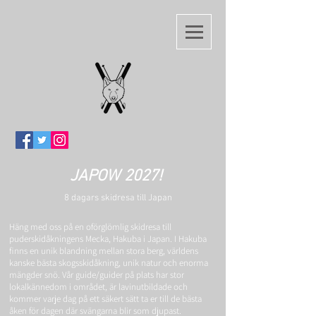
JAPOW 2027!
8 dagars skidresa till Japan
Häng med oss på en oförglömlig skidresa till
puderskidåkningens M
ecka, Hakuba i Japan. I Hakuba
finns en unik blandning mellan stora berg, världens
kanske bästa skogsskidåkning, unik natur och enorma
mängder snö. Vår guide/guider på plats har stor
lokalkännedom i området, är lavinutbildade och
kommer varje dag på ett säkert sätt ta er till de bästa
åken för dagen där svängarna blir som djupast.