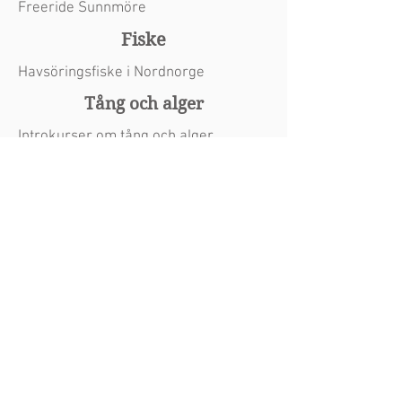
Freeride Sunnmöre
Fiske
Havsöringsfiske i Nordnorge
Tång och alger
Introkurser om tång och alger
Havsöringshelg på Västkusten
Havsöringshelg, höst
Flugfiskehelg för nybörjare
Dagsturer havsöring Västkusten
Grupper, företag och skolor
Äventyrliga konferenser
Shop