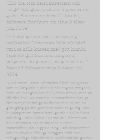
"Hur bra som helst, intressant och
roligt! Väldigt schysst och inspirerande
guide. Rekommenderas!" - Daniel,
deltagare Introkurs om tång & alger
juni 2024
"En väldigt intressant och trevlig
upplevelse! Trots regn, kyla och hård
vind så hölls kursen med gott humör.
Tack för gott fika med tångbröd,
tångsmör, tångkapris, tångchips mm!" -
Sigrund, deltagare tång & alger juni
2024
"2,5 timmar i bilen till vackra Hönö kan tyckas
som en lång biltur, särskilt när regnet tvingade
fram en hastighet om 60-70 km/timmen, men så
väl värt det! Det svenska sommarvädret kan ju
lämna mycket övrigt att önska, men vi var ett
glatt gäng på åtta personer som ivrigt sög i oss
kunskaper om havets hemliga värld i allmänhet
och tång i särskildhet. Det var kul information,
det skrattades, det snubblades rundor i
vadarstövlar, det klipptes tång i alla dess former
och det fikades. Härligt hemgjort bröd med
många roliga tillbehör vars beståndsdelar givetvis