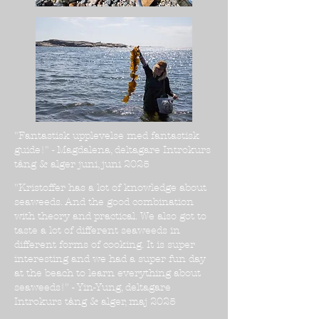
"Fantastisk upplevelse med fantastisk
guide!" - Magdalena, deltagare Introkurs
tång & alger juni, juni 2025
"Kristoffer has a lot of knowledge about
seaweeds. And the good combination
with theory and practical. We also got to
taste a lot of different seaweeds in
different forms of cooking. It is super
interesting and we had a super fun day
at the beach to learn everything about
seaweeds!" - Yin-Yung, deltagare
Introkurs tång & alger, maj 2025