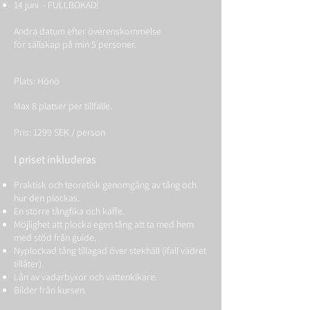
14 juni - FULLBOKAD!
Andra datum efter överenskommelse
för sällskap på min 5 personer.
Plats: Hönö
Max 8 platser per tillfälle.
Pris: 1299 SEK / person
I priset inkluderas
Praktisk och teoretisk genomgång av tång och
hur den plockas.
En större tångfika och kaffe.
Möjlighet att plocka egen tång att ta med hem
med stöd från guide.
Nyplockad tång tillagad över stekhäll (ifall vädret
tillåter).
Lån av vadarbyxor och vattenkikare.
Bilder från kursen.