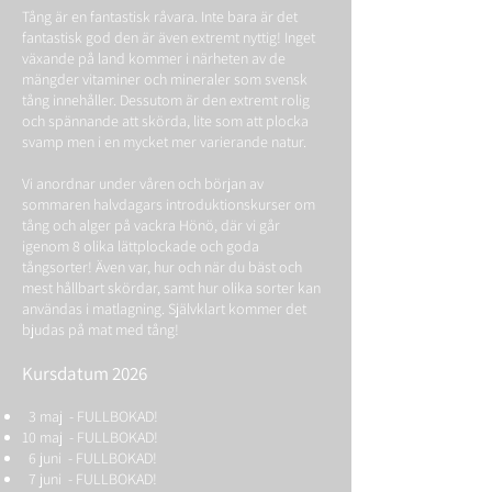
Tång är en fantastisk råvara. Inte bara är det
fantastisk god den är även extremt nyttig! Inget
växande på land kommer i närheten av de
mängder vitaminer och mineraler som svensk
tång innehåller. Dessutom är den extremt rolig
och spännande att skörda, lite som att plocka
svamp men i en mycket mer varierande natur.
Vi anordnar under våren och början av
sommaren halvdagars introduktionskurser om
tång och alger på vackra Hönö, där vi går
igenom 8 olika lättplockade och goda
tångsorter! Även var, hur och när du bäst och
mest hållbart skördar, samt hur olika sorter kan
användas i matlagning. Självklart kommer det
bjudas på mat med tång!
Kursdatum 2026
3
maj - FULLBOKAD!
10 maj - FULLBOKAD!
6 juni - FULLBOKAD!
7 juni - FULLBOKAD!