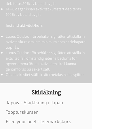
debiteras 50% av betald avgift
14 - 0 dagar innan aktivitet kursstart debiteras
100% av betald avgift.
Inställd aktivitet/kurs
Lupus Outdoor förbehåller sig rätten att ställa in
aktivitet/kurs om inte minimum antalet deltagare
uppnås.
Lupus Outdoor förbehåller sig rätten att ställa in
aktivitet ifall omständigheterna bedöms för
ogynnsamma för att aktiviteten skall kunna
genomföras på säkert sätt.
Om en aktivitet ställs in återbetalas hela avgiften.
Skidåkning
Japow - Skidåkning i Japan
Toppturskurser
Free your heel - telemarkskurs