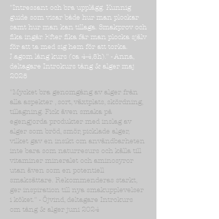
"Intressant och bra upplägg. Kunnig
guide som visar både hur man plockar
samt hur man kan tillaga. Smakprov och
fika ingår. Efter fika får man plocka själv
för att ta med sig hem för att torka.
Lagom lång kurs (ca 4-4,5h)." - Anna,
deltagare Introkurs tång & alger maj
2025
"Mycket bra genomgång av alger från
alla aspekter , sort, växtplats, skördning,
tillagning. Fick även smaka på
egengjorda produkter med inslag av
alger som bröd, smör, picklade alger,
vilket gav en insikt om användbarheten
inte bara som naturresurs och källa till
vitaminer mineralet och aminosyror
utan även som en potentiell
smaksättare. Rekommenderas starkt,
ger inspiration till nya smakupplevelser
i köket." - Öjvind, deltagare Introkurs
om tång & alger juni 2024