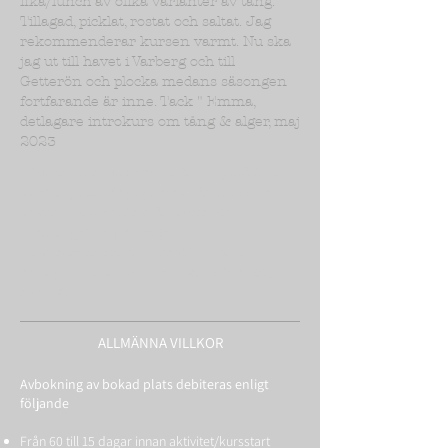
fika/lunch av olika varianter av tång.
Tillagad, picklat, rostat och saltat. Jag
rekommenderar kursen varmt. Nu ska
jag ut till havet i Varberg och till
Getterön och plocka medans säsongen
fortfarande är inne. Tack " Emma,
detlagare introkurs om tång & alger, maj
2023
"Kul, insiktsfullt och ett trevligt sätt att
tillbringa en dag med att lära sig nya
saker. Kursledarna är kunniga och
svarar görna på frågor.
Rekommenderas varmt." - Daniel,
deltagare Introkurs om tång & alger,
maj 2023
ALLMÄNNA VILLKOR
Avbokning av bokad plats debiteras enligt
följande
Från 60 till 15 dagar innan aktivitet/kursstart