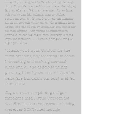
innehöll just tång, kok-kaffe och sjukt goda tång-
chips. Kristoffer var oerhört inspirerande och jag
längtar efter att få äntra havet igen för att hitta
och plocka den här glömda, men nyväckta
resursen, som jag är helt övertygad om kommer
att bli en stor och viktig del av vår framtida kost.
Gratis, god och så full av vitaminer och mineraler
att man häpnar! Kan varmt rekommendera
denna kurs och jag säger bara: Imorgon ska jag
köpa vadarstövlar!" - Patricia, deltagare tång &
alger juni 2024
"Thank you Lupus Outdoor for the
most amazing day teaching us about
harvesting and cooking seaweed,
algae and all the delicious things
growing in or by the ocean." Camilla,
deltagare Introkurs om tång & alger.
Juni 2022
Jag o en vän var på tång o alger
introkurs med Lupus Outdoor, det
var lärorikt och inspirerande heldag
(våren år 2022) med härliga