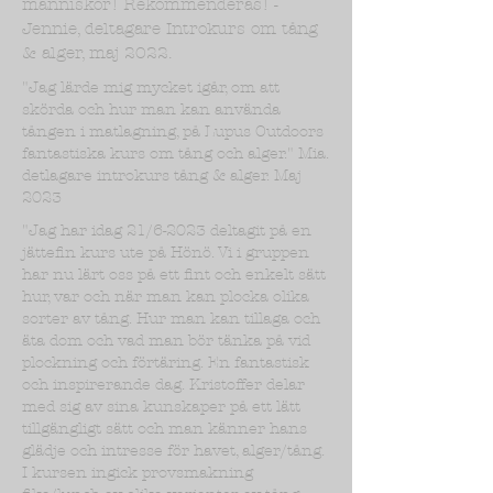
människor! Rekommenderas! -
Jennie, deltagare Introkurs om tång
& alger, maj 2022.
"Jag lärde mig mycket igår, om att
skörda och hur man kan använda
tången i matlagning, på Lupus Outdoors
fantastiska kurs om tång och alger." Mia.
detlagare introkurs tång & alger. Maj
2023
"Jag har idag 21/6-2023 deltagit på en
jättefin kurs ute på Hönö. Vi i gruppen
har nu lärt oss på ett fint och enkelt sätt
hur, var och när man kan plocka olika
sorter av tång. Hur man kan tillaga och
äta dom och vad man bör tänka på vid
plockning och förtäring. En fantastisk
och inspirerande dag. Kristoffer delar
med sig av sina kunskaper på ett lätt
tillgängligt sätt och man känner hans
glädje och intresse för havet, alger/tång.
I kursen ingick provsmakning