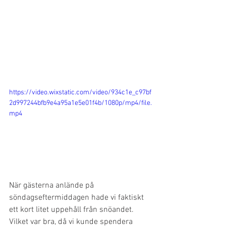
https://video.wixstatic.com/video/934c1e_c97bf
2d997244bfb9e4a95a1e5e01f4b/1080p/mp4/file.
mp4
När gästerna anlände på 
söndagseftermiddagen hade vi faktiskt 
ett kort litet uppehåll från snöandet. 
Vilket var bra, då vi kunde spendera 