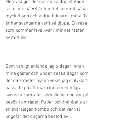
Men vad gör det när snö aldrig slutade 
falla. Inte på 68 år har det kommit såhär 
mycket snö och aldrig tidigare i mina 39 
år här svängarna varit så djupa. En resa 
som kommer leva kvar i minnet resten 
av mitt liv!
Som vanligt anlände jag 6 dagar innan 
mina gäster och under dessa dagar kom 
det ca 2 meter nysnö vilket jag självklart 
passade på att maxa ihop med några 
svenska kamrater som lägligt nog var på 
besök i området. Puder och highballs är 
en svårslagen kombo och det var väl 
ungefär det dagarna bestod av....