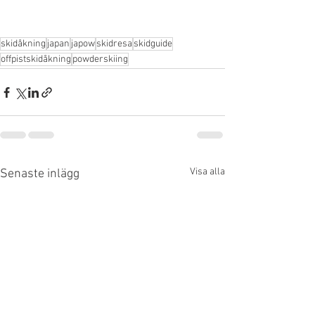
skidåkning
japan
japow
skidresa
skidguide
offpistskidåkning
powderskiing
Visa alla
Senaste inlägg