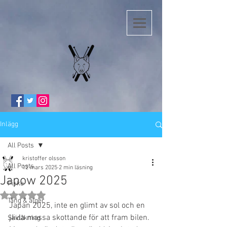
Inlägg
All Posts
kristoffer olsson
All Posts
12 mars 2025
2 min läsning
Japow 2025
Fiske
Betygsatt till NaN av 5 stjärnor.
Tång & alger
Japan 2025, inte en glimt av sol och en 
jävla massa skottande för att fram bilen. 
Skidåkning