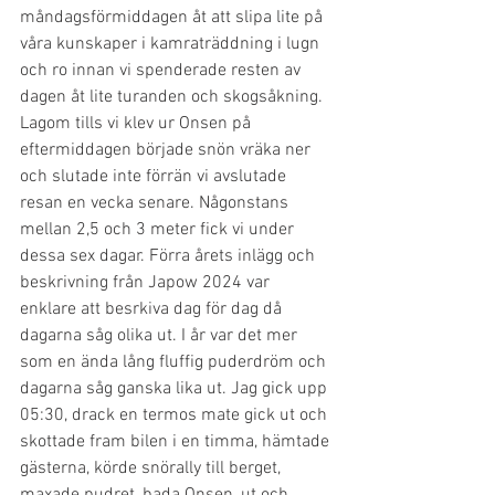
måndagsförmiddagen åt att slipa lite på 
våra kunskaper i kamraträddning i lugn 
och ro innan vi spenderade resten av 
dagen åt lite turanden och skogsåkning. 
Lagom tills vi klev ur Onsen på 
eftermiddagen började snön vräka ner 
och slutade inte förrän vi avslutade 
resan en vecka senare. Någonstans 
mellan 2,5 och 3 meter fick vi under 
dessa sex dagar. Förra årets inlägg och 
beskrivning från Japow 2024 var 
enklare att besrkiva dag för dag då 
dagarna såg olika ut. I år var det mer 
som en ända lång fluffig puderdröm och 
dagarna såg ganska lika ut. Jag gick upp 
05:30, drack en termos mate gick ut och 
skottade fram bilen i en timma, hämtade 
gästerna, körde snörally till berget, 