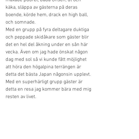
maxade pudret, bada Onsen, ut och 
käka, släppa av gästerna på deras 
boende, körde hem, drack en high ball, 
och somnade. 
Med en grupp på fyra deltagare duktiga 
och peppade skidåkare som gäster blir 
det en hel del åkning under en sån här 
vecka. Även om jag hade önskat någon 
dag med sol så vi kunde fått möjlighet 
att höra den högalpina terrängen är 
detta det bästa Japan någonsin upplevt. 
Med en superhärligt grupp gäster är 
detta en resa jag kommer bära med mig 
resten av livet.