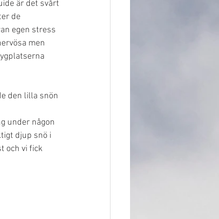
ide är det svårt 
ter de 
ran egen stress 
 nervösa men 
lygplatserna 
 den lilla snön 
ng under någon 
igt djup snö i 
 och vi fick 