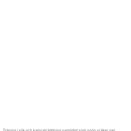
Träning i sök och kamraträddning samtidigt som snön vräker ner.