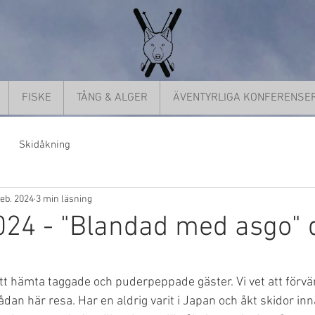
FISKE
TÅNG & ALGER
ÄVENTYRLIGA KONFERENSE
Skidåkning
feb. 2024
3 min läsning
4 - "Blandad med asgo" d
5 stjärnor.
tt hämta taggade och puderpeppade gäster. Vi vet att förvä
dan här resa. Har en aldrig varit i Japan och åkt skidor inn