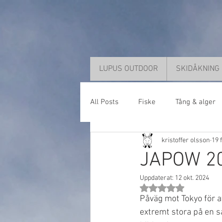
LUPUS OUTDOOR
SKIDÅKNING
All Posts
Fiske
Tång & alger
kristoffer olsson
19 
JAPOW 202
Uppdaterat:
12 okt. 2024
Betygsatt till NaN av 
Påväg mot Tokyo för a
extremt stora på en så