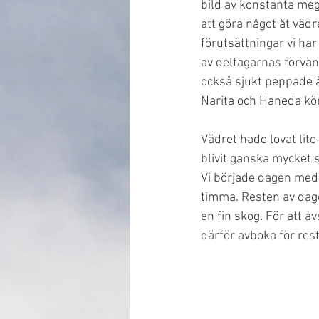
bild av konstanta meg
att göra något åt vädr
förutsättningar vi har
av deltagarnas förvän
också sjukt peppade åk
Narita och Haneda kör
Vädret hade lovat lit
blivit ganska mycket s
Vi började dagen med
timma. Resten av dage
en fin skog. För att a
därför avboka för res