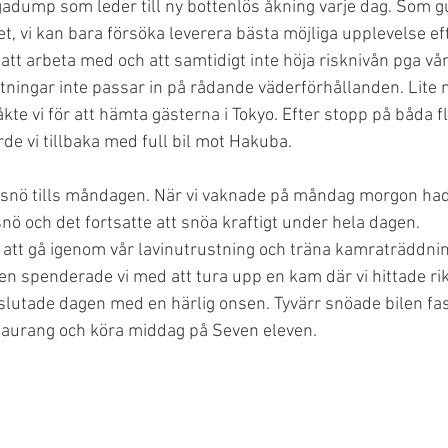
adump som leder till ny bottenlös åkning varje dag. Som gu
et, vi kan bara försöka leverera bästa möjliga upplevelse ef
 att arbeta med och att samtidigt inte höja risknivån pga vå
tningar inte passar in på rådande väderförhållanden. Lite
te vi för att hämta gästerna i Tokyo. Efter stopp på båda f
de vi tillbaka med full bil mot Hakuba.
e snö tills måndagen. När vi vaknade på måndag morgon hade
nö och det fortsatte att snöa kraftigt under hela dagen. 
 att gå igenom vår lavinutrustning och träna kamraträddni
n spenderade vi med att tura upp en kam där vi hittade rikt
vslutade dagen med en härlig onsen. Tyvärr snöade bilen fast
taurang och köra middag på Seven eleven. 