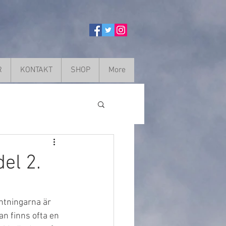
R
KONTAKT
SHOP
More
el 2.
ntningarna är 
an finns ofta en 