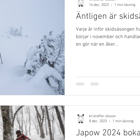
14 dec. 2023
1 min läsning
Äntligen är skid
Varje år inför skidsäsongen 
börjar i november och handlar
en gör när en åker...
kristoffer olsson
8 dec. 2023
1 min läsning
Japow 2024 bokat