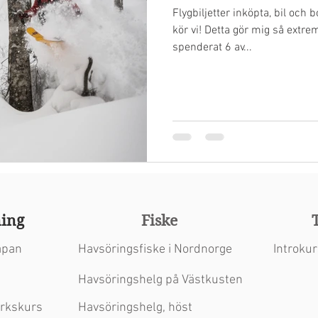
Flygbiljetter inköpta, bil oc
kör vi! Detta gör mig så extrem
spenderat 6 av...
th
Wix.com
ing
Fiske
apan
Havsöringsfiske i Nordnorge
Introkur
Havsöringshelg på Västkusten
arkskurs
Havsöringshelg, höst