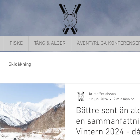
FISKE
TÅNG & ALGER
ÄVENTYRLIGA KONFERENSE
Skidåkning
kristoffer olsson
12 juni 2024
2 min läsning
Bättre sent än a
en sammanfattnin
Vintern 2024 - 