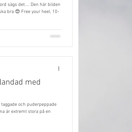
rd sägs det.... Den här bilden
ka bra 😍 Free your heel, 10-
Blandad med
ta taggade och puderpeppade
arna är extremt stora på en