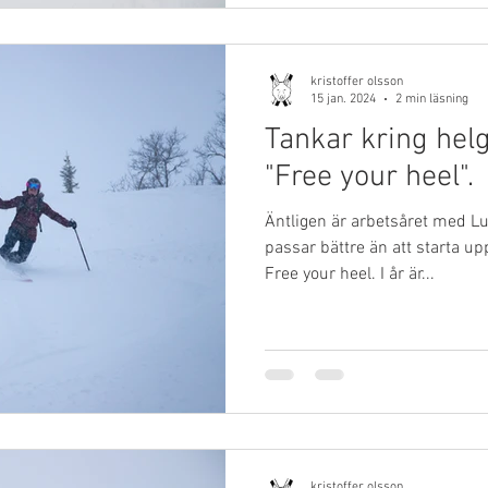
kristoffer olsson
15 jan. 2024
2 min läsning
Tankar kring hel
"Free your heel".
Äntligen är arbetsåret med L
passar bättre än att starta 
Free your heel. I år är...
kristoffer olsson