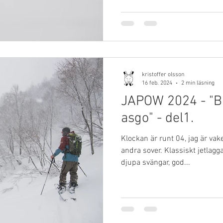
kristoffer olsson
16 feb. 2024
2 min läsning
JAPOW 2024 - "
asgo" - del1.
Klockan är runt 04, jag är vake
andra sover. Klassiskt jetla
djupa svängar, god...