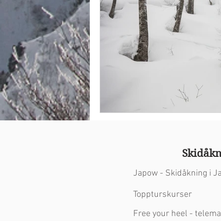
© 2023 by Name of Site. Proudly created wi
Skidåkn
Japow - Skidåkning i J
Toppturskurser
Free your heel - telem