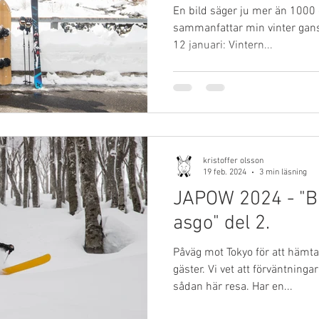
En bild säger ju mer än 1000 o
sann 🏔⛷❄️.
sammanfattar min vinter gans
12 januari: Vintern...
kristoffer olsson
19 feb. 2024
3 min läsning
JAPOW 2024 - "
asgo" del 2.
Påväg mot Tokyo för att häm
gäster. Vi vet att förväntning
sådan här resa. Har en...