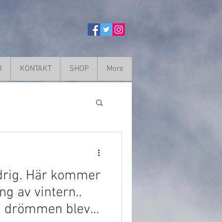
R
KONTAKT
SHOP
More
ldrig. Här kommer
g av vintern..
då drömmen blev