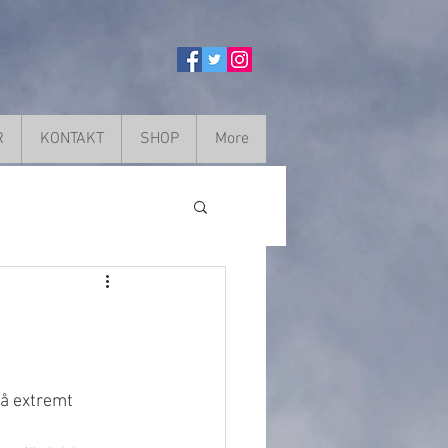
R
KONTAKT
SHOP
More
så extremt 