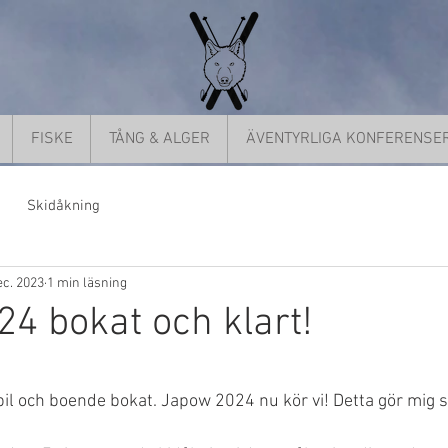
FISKE
TÅNG & ALGER
ÄVENTYRLIGA KONFERENSE
Skidåkning
ec. 2023
1 min läsning
4 bokat och klart!
5 stjärnor.
 bil och boende bokat. Japow 2024 nu kör vi! Detta gör mig 