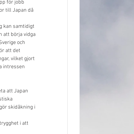
pp för jobb 
r till Japan då 
g kan samtidigt 
 att börja vidga 
verige och 
r att det 
r, vilket gjort 
 intressen 
eta att Japan 
stiska 
ör skidåkning i 
ygghet i att 