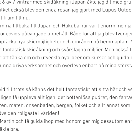
 6 av 7 vintrar med skidåkning i Japan åkte jag dit med gru
ilket också blev den enda resan jag gjort med Lupus Outdoo
t fram till nu.
omma tillbaka till Japan och Hakuba har varit enorm men ja
ör covids påtvingade uppehåll. Både för att jag blev tvungen
pptäcka nya skidmöjligheter och områden på hemmaplan i S
e fantastisk skidåkning och svårslagna miljöer. Men också fö
 att tänka om och utveckla nya ideer om kurser och guidninga
unna driva verksamhet och överleva enbart på mina största
id till trots så känns det helt fantastiskt att sitta här och v
ligen få uppleva allt igen; det bottenlösa pudret, den fanta
en, maten, onsenbaden, bergen, folket och allt annat som g
dvs den roligaste i världen! 
Martin och få guida ihop med honom ger mig dessutom en tr
äkla bra.