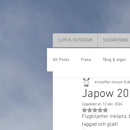
LUPUS OUTDOOR
SKIDÅKNING
All Posts
Fiske
Tång & alger
kristoffer olsson
8 d
Japow 202
Uppdaterat:
12 okt. 2024
Betygsatt till NaN av 
Flygbiljetter inköpta,
taggad och glad!