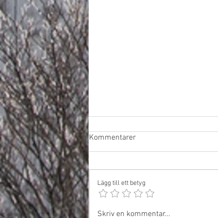
Kommentarer
Lägg till ett betyg
Bättre sent än aldrig. Här
Skriv en kommentar...