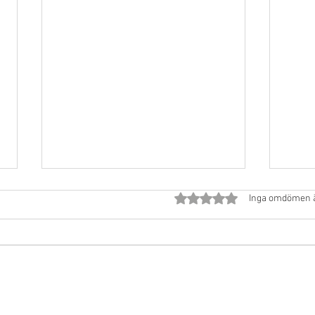
Betygsatt till 0 av 5 stjärno
Inga omdömen 
JAPOW 2024 - "Blandad med
JAPO