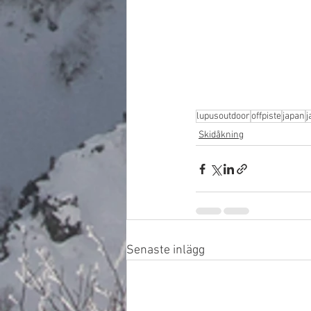
lupusoutdoor
offpiste
japan
j
Skidåkning
Senaste inlägg