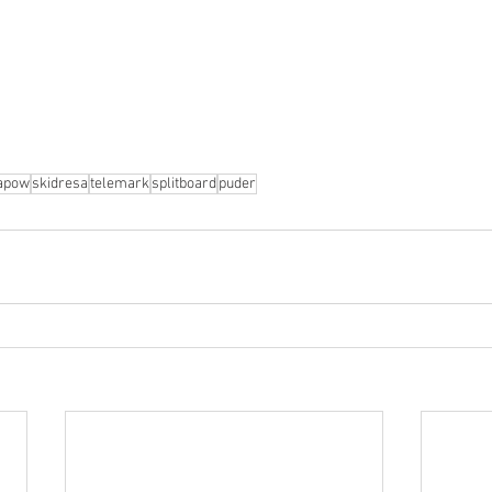
apow
skidresa
telemark
splitboard
puder