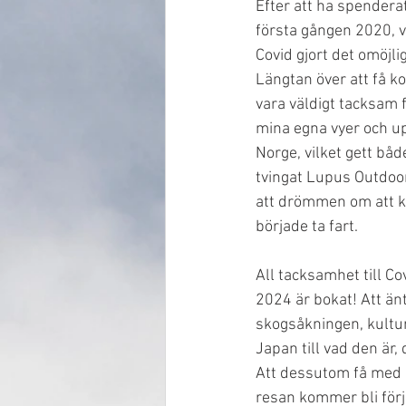
Efter att ha spenderat
första gången 2020, v
Covid gjort det omöjlig
Längtan över att få k
vara väldigt tacksam f
mina egna vyer och u
Norge, vilket gett båd
tvingat Lupus Outdoor
att drömmen om att k
började ta fart.
All tacksamhet till Cov
2024 är bokat! Att änt
skogsåkningen, kultur
Japan till vad den är, 
Att dessutom få med 
resan kommer bli förj